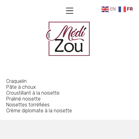
Aller
EN
FR
Menu mobile
au
contenu
Médizou
Craquelin
Pâte à choux
Croustillant à la noisette
Praliné noisette
Noisettes torréfiées
Crème diplomate à la noisette