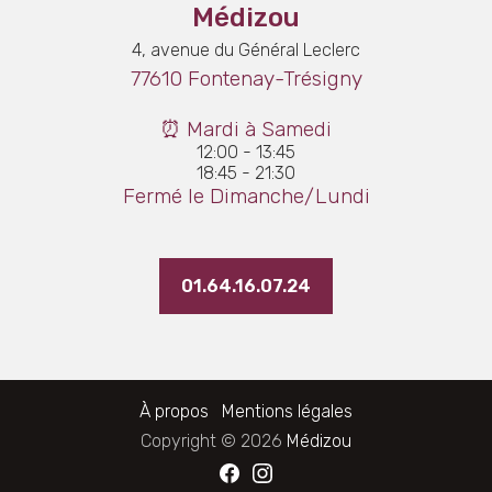
Médizou
4, avenue du Général Leclerc
77610 Fontenay-Trésigny
⏰ Mardi à Samedi
12:00 - 13:45
18:45 - 21:30
Fermé le Dimanche/Lundi
01.64.16.07.24
À propos
Mentions légales
Copyright © 2026
Médizou
Facebook
Instagram